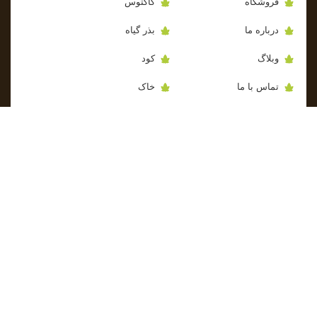
فروشگاه
کاکتوس
درباره ما
بذر گیاه
وبلاگ
کود
تماس با ما
خاک
حساب کاربری
سم
به ما اعتماد کنید...
فروشگاه از سال 1390 تا بحال خدمت گذار جامعه کشاورزی بوده و حامی
جامعه کشاورزی ایران میباشد .
دارای مجوز از سازمان نظام مهندسی کشاورزی