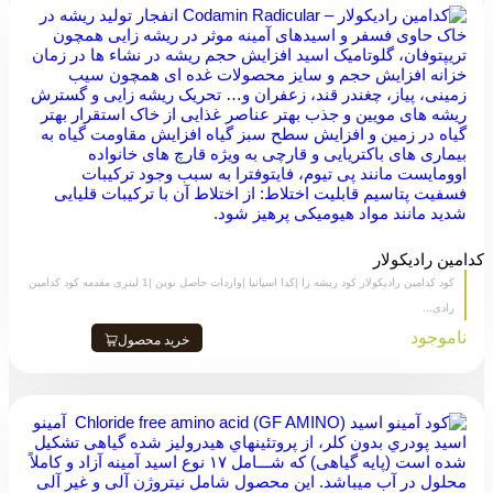
کدامین رادیکولار
کود کدامین رادیکولار کود ریشه زا |کدا اسپانیا |واردات حاصل نوین |1 لیتری مقدمه کود کدامین
رادی...
ناموجود
خرید محصول