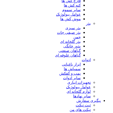
قارچ کش ها
کنه کش ها
سایر سموم
عوامل بیولوژیک
موش کش ها
بذر
بذر سبزی
بذر صیفی جات
چمن
بذر گلخانه ای
بذور خانگی
گیاهان صنعتی
گیاهان علوفه ای
ادوات
ابزار باغبانی
سمپاش ها
پمپ و کفکش
سایر ادوات
تجهیزات ابیاری
عوامل بیولوژیک
لوازم گلخانه ای
سایر نهادها
پیگیری سفارش
ثبت تیکت
تیکت های من