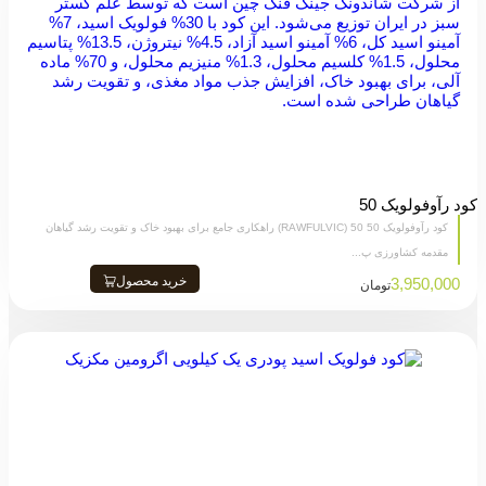
کود رآوفولویک 50
کود رآوفولویک 50 50 (RAWFULVIC) راهکاری جامع برای بهبود خاک و تقویت رشد گیاهان
مقدمه کشاورزی پ...
خرید محصول
3,950,000
تومان