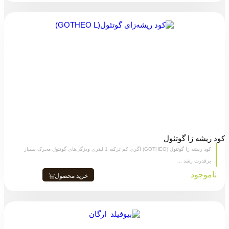
کود ریشه زا گوتئول
کود ریشه زا گوتئول (GOTHEO) اگری کم ترکیه 1 لیتری ویژگی‌های گوتئول محرک بسیار
پرقدرت رشد ...
ناموجود
خرید محصول