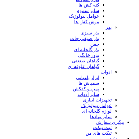
کنه کش ها
سایر سموم
عوامل بیولوژیک
موش کش ها
بذر
بذر سبزی
بذر صیفی جات
چمن
بذر گلخانه ای
بذور خانگی
گیاهان صنعتی
گیاهان علوفه ای
ادوات
ابزار باغبانی
سمپاش ها
پمپ و کفکش
سایر ادوات
تجهیزات ابیاری
عوامل بیولوژیک
لوازم گلخانه ای
سایر نهادها
پیگیری سفارش
ثبت تیکت
تیکت های من
ورود / عضویت