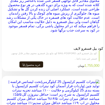
کود بیل فسفرو لایف
کود بیل فسفرو لایف BAIL-FOSFORO کود مایع بیل فسفرو، محتوی مقادیر قابل توجهی
فسفر غنی شده باعنا...
خرید محصول
1,755,000
تومان