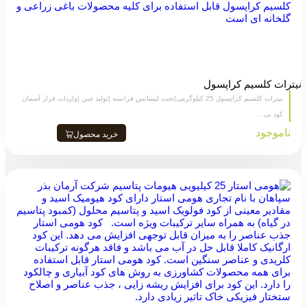
نیترات کلسیم کراپسول
نیترات کلسیم کراپسول 25 کیلوگرمی|تحت لیسانس فرانسه |تولید چین |واردات فراز آسمان
کود نی...
ناموجود
خرید محصول