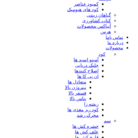
کمبود عناصر
کود های هیومیک
گیاهان زینتی
کتاب کشاورزی
آنباکس محصولات
هرس
تماس باما
درباره ما
محصولات
کود
آمینو اسید ها
جلبک دریایی
اصلاح کنندها
ان پی کا ها
متعادل ها
نیتروژن بالا
فسفر بالا
پتاس بالا
ریشه زا
کود ریز مغذی ها
محرک رشد
سم
حشره کش ها
علف کش ها
قارچ کش ها