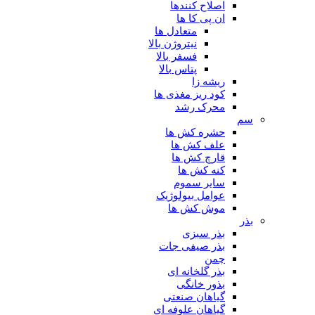
اصلاح کنندها
ان پی کا ها
متعادل ها
نیتروژن بالا
فسفر بالا
پتاس بالا
ریشه زا
کود ریز مغذی ها
محرک رشد
سم
حشره کش ها
علف کش ها
قارچ کش ها
کنه کش ها
سایر سموم
عوامل بیولوژیک
موش کش ها
بذر
بذر سبزی
بذر صیفی جات
چمن
بذر گلخانه ای
بذور خانگی
گیاهان صنعتی
گیاهان علوفه ای