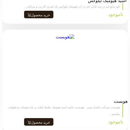
اسید هیومیک تیلوکس
کود مایع صد در صد قابل حل در آب هیومیک تیلوکس یک لیتری کاربرد و مزایای...
ناموجود
خرید محصول
هوبست
هوبست شرکت حاصل نوین هوبست حاوی اسید هيوميك تغلیظ یافته بر پايه هيومات و فولوات
پتاسیم...
ناموجود
خرید محصول