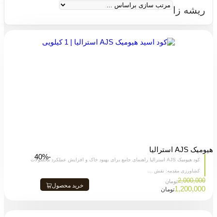
ریشه زا
هیومیک AJS استرالیا
-40%
کود هیومیک AJS استرالیا راهنمای جامع برای بهبود خاک و افزایش عملکرد محصولات
کشاورزی مقدمه: نقش ...
2,000,000
تومان
خرید محصول
1,200,000
تومان