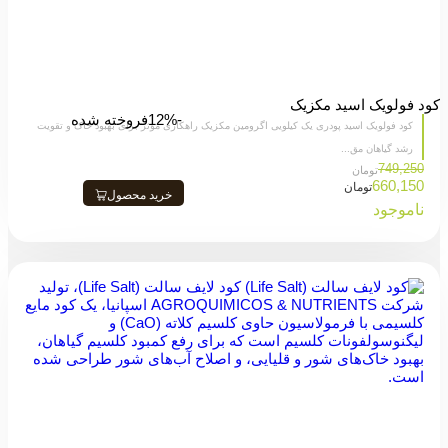
کود فولویک اسید مکزیک
-12%
فروخته شده
کود فولویک اسید پودری یک کیلویی اگرومین مکزیک راهکاری مؤثر برای بهبود خاک و تقویت
رشد گیاهان مق...
749,250
تومان
660,150
تومان
خرید محصول
ناموجود