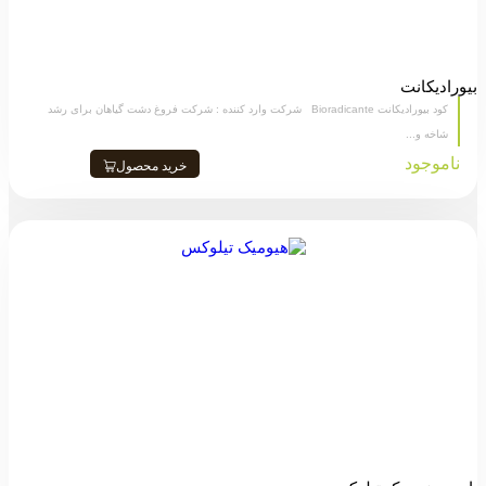
بیورادیکانت
کود بیورادیکانت Bioradicante شرکت وارد کننده : شرکت فروغ دشت گیاهان برای رشد
شاخه و...
ناموجود
خرید محصول