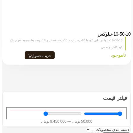
10-50-10-تیلوکس
10-50-10-تیلوکس: این کود با 10درصد ازت، 50درصد فسفر و 10 درصد پتاسیم،به عنوان یک
کود کامل و به ص...
ناموجود
خرید محصول
فیلتر قیمت
50,000
تومان
—
9,450,000
تومان