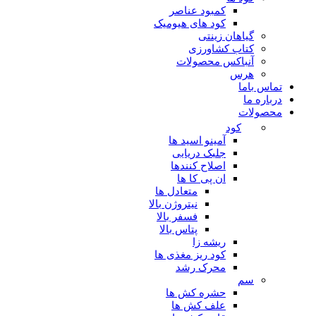
کمبود عناصر
کود های هیومیک
گیاهان زینتی
کتاب کشاورزی
آنباکس محصولات
هرس
تماس باما
درباره ما
محصولات
کود
آمینو اسید ها
جلبک دریایی
اصلاح کنندها
ان پی کا ها
متعادل ها
نیتروژن بالا
فسفر بالا
پتاس بالا
ریشه زا
کود ریز مغذی ها
محرک رشد
سم
حشره کش ها
علف کش ها