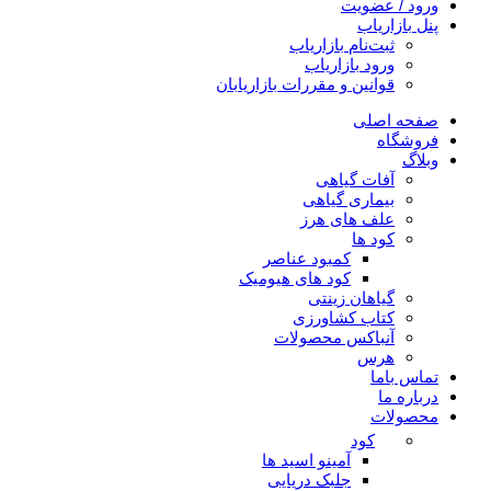
ورود / عضویت
پنل بازاریاب
ثبت‌نام بازاریاب
ورود بازاریاب
قوانین و مقررات بازاریابان
صفحه اصلی
فروشگاه
وبلاگ
آفات گیاهی
بیماری گیاهی
علف های هرز
کود ها
کمبود عناصر
کود های هیومیک
گیاهان زینتی
کتاب کشاورزی
آنباکس محصولات
هرس
تماس باما
درباره ما
محصولات
کود
آمینو اسید ها
جلبک دریایی