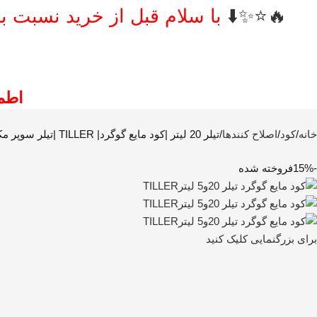
🔥⭐️✨⬇️
با سلام قبل از خرید نسبت ب
اطم
خانه
کود
اصلاح کنندها
تیلر 20 لیتر |کود مایع گوگرد| TILLER |تیلر سوپر مکس |پترو پاریز سبز الوند |کود سم تیلر|تیلر گوگرد و نیتروژن
-15%
فروخته شده
برای بزرگنمایی کلیک کنید