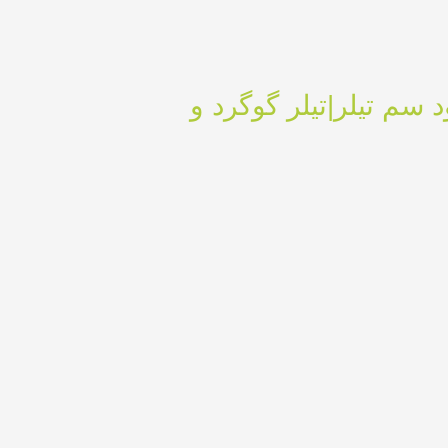
بز الوند |کود سم تیلر|تیلر گوگرد و