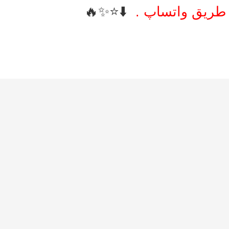
 طریق واتساپ .
⬇️⭐️✨🔥