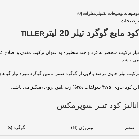
توضیحات
توضیحات تکمیلی
نظرات (0)
توضیحات
کود مایع گوگرد تیلر 20 لیتر
TILLER
تیلر ترکیب منحصر به فرد و چند منظوره به عنوان ترکیب مغذی و اصلاح ک
می باشد .
ترکیب تیلر حاوی درصد بالایی از
گوگرد
ضمن تامین
گوگرد
مورد نیاز گیاها
این کود حاوی ۷۵% سولفات ،۲۵%ازت ،آهن ،روی ،منگنز می باشد.
آنالیز کود تیلر سوپرمکس
عنصر
نیتروژن (N)
گوگرد (S)