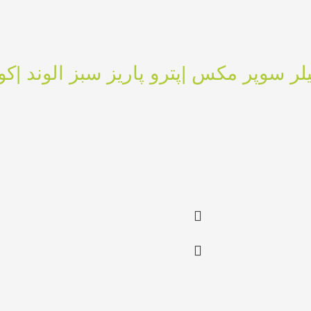
 20 لیتر |کود مایع گوگرد| TILLER |تیلر سوپر مکس |پترو پاریز س