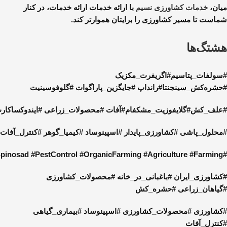
میان،
خدمات کشاورزی نسیم
با ارائه خدمات ارائه خدمات، در کنار
شماست تا مسیر کشاورزی را برایتان هموارتر کند.
هشتگ‌ها
#سولفات_پتاسیم#اگریفرت_مکزیک
#حشره‌کش_سینجنتا#رانداپ #جایگزین_پاراگوات #گلوفوسینیت
#علف_کش#گلایفوزیت_مشکفام
#آفات
#محصولات_زراعی
#ایندوکساکار
#محلول_پاشی
#کشاورزی_پایدار
#اسپینوساد
#کیمیا_گوهر
#کنترل_آفات
#PestControl
#OrganicFarming
#Agriculture
#Farming
#Spinosad
#کشاورزی_ایران #باغبانی_در_خانه #محصولات_کشاورزی
#گیاهان_زراعی #حشره_کش
#کشاورزی #محصولات_کشاورزی #اسپینوساد #بیماری_گیاهی
#کنترل_آفات