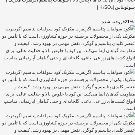
سولوپتاس |K₂SO₄ |
-21%
فروخته شده