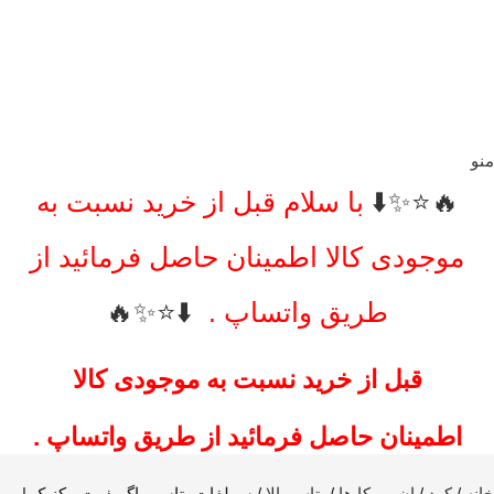
منو
🔥⭐️✨⬇️
با سلام قبل از خرید نسبت به
موجودی کالا اطمینان حاصل فرمائید از
طریق واتساپ .
⬇️⭐️✨🔥
قبل از خرید نسبت به موجودی کالا
اطمینان حاصل فرمائید از طریق واتساپ .
خانه
کود
ان پی کا ها
پتاس بالا
سولفات پتاسیم اگریفرت مکزیک |