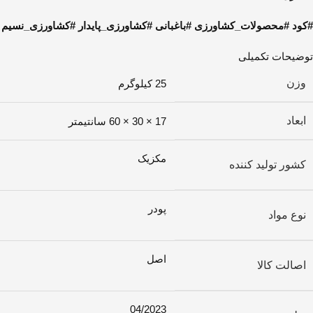
#کود #محصولات_کشاورزی #باغبانی #کشاورزی_پایدار #کشاورزی_نسیم
توضیحات تکمیلی
وزن
25 کیلوگرم
ابعاد
17 × 30 × 60 سانتیمتر
مکزیک
کشور تولید کننده
پودر
نوع مواد
اصل
اصالت کالا
04/2023