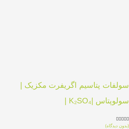
سولفات پتاسیم اگریفرت مکزیک |
سولوپتاس |K₂SO₄ |





(بدون دیدگاه)