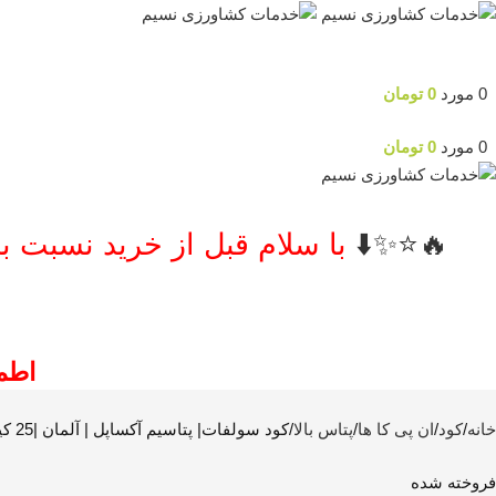
جستجو
0
مورد
0
تومان
ورود / ثبت نام
0
مورد
0
تومان
منو
🔥⭐️✨⬇️
با سلام قبل از خرید نسبت ب
اطم
خانه
کود
ان پی کا ها
پتاس بالا
کود سولفات| پتاسیم آکساپل | آلمان |25 کیلویی
فروخته شده