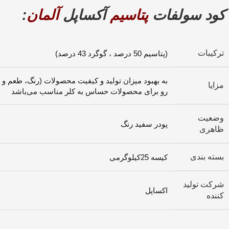
کود سولفات
پتاسیم
آکساپل
آلمان
:
ترکیبات
(پتاسیم 50 درصد ، گوگرد 43 درصد)
به بهبود میزان تولید و کیفیت محصولات (رنگ، طعم و 
مزایا
رو برای محصولات حساس به کلر مناسب می‌باشد
وضعیت
پودر سفید رنگ
ظاهری
بسته بندی
کیسه 25کیلوگرمی
شرکت تولید
اکساپل
کننده