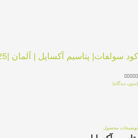
کود سولفات| پتاسیم آکساپل | آلمان |25 کیلویی





(بدون دیدگاه)
توضیحات محصول