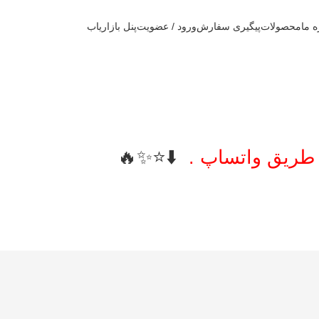
ه ما
محصولات
پیگیری سفارش
ورود / عضویت
پنل بازاریاب
 طریق واتساپ .
⬇️⭐️✨🔥